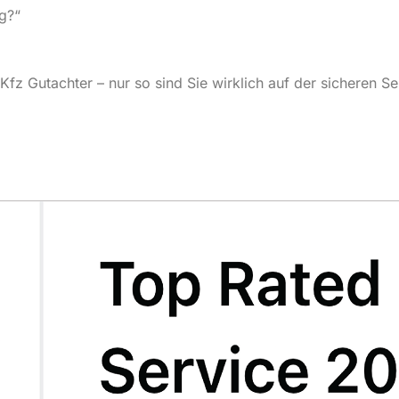
g?“
fz Gutachter – nur so sind Sie wirklich auf der sicheren Sei