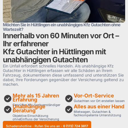
Möchten Sie in Hüttlingen ein unabhängiges Kfz Gutachten ohne
Wartezeit?
Innerhalb von 60 Minuten vor Ort –
Ihr erfahrener
Kfz Gutachter in Hüttlingen mit
unabhängigen Gutachten
Ein Unfall erfordert schnelles Handeln. Als unabhängige Kfz
Gutachter in Hüttlingen erfassen wir alle Schäden an Ihrem
Fahrzeug, dokumentieren diese umfassend und unterstützen Sie
dabei, Ihre Forderungen gegenüber der Versicherung geltend zu
machen.
Mehr als 15 Jahren
Vor-Ort-Service
Erfahrung
Gutachten vor Ort erstellen lassen
Geprüfter Kfz-Sachverständiger
Unabhängige
Alles aus einer Hand
Beratung
Mietwagen, Gutachten &
fachkompetente Unterstützung
Objektive Einschätzung
ohneEinfluss der Versicherung
Schadenshotline - Rufen Sie uns an -
0 (172) 724 3817